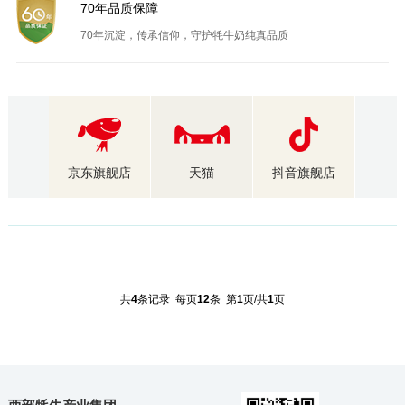
70年品质保障
70年沉淀，传承信仰，守护牦牛奶纯真品质
京东旗舰店
天猫
抖音旗舰店
共
4
条记录 每页
12
条 第
1
页/共
1
页