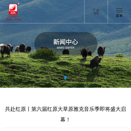
菜单
共赴红原丨第六届红原大草原雅克音乐季即将盛大启
幕！