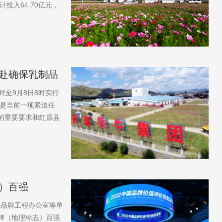
入64.70亿元，
授权专利2.5万项。无
断跑出加速度，实现
赴确保乳制品
时至9月8日8时实行
是当前一项紧迫任
的重要要求和红原县
模式，全力保障疫情防
原县委...
）百强
族品牌工程办公室等单
品牌（地理标志）百强