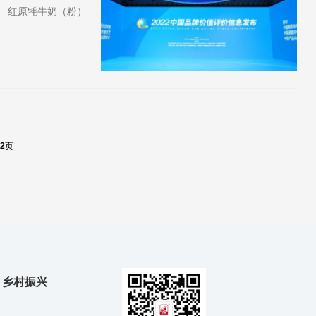
 红原牦牛奶（粉）
榜乳品，已连续四年
2
页
乡村振兴