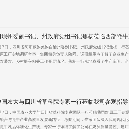
地察看牦牛乳品标准化生产流程，详细询问奶源品质与设备升级情况并品
。作为在海拔3600米红原高原发展七十年的特色乳制品，红原牦牛奶凭
品及中、美、欧三重有机认证的“硬核品质”，获得考察团高度认可。座谈..
阿坝州委副书记、州政府党组书记焦杨莅临西部牦牛
调研考察
月7日，四川省阿坝藏族羌族自治州委副书记、州政府党组书记焦杨一行
原工厂实地调研考察，集团相关负责人陪同。调研组重点了解了企业生产
农带农、乡村振兴相关工作开展情况。焦杨一行实地查看了生产车间、企
域，品尝了企业研发的新产品，详细询问企业产能、市场布局和产业链建
产业链短板、做大产业规模提出工作要求。焦杨充分肯定了集团深耕高原
众增收致富的工作成效。他表示，牦牛产业是阿坝州核心特色支柱产业，事
中国农大与四川省草科院专家一行莅临我司参观指导
月7日，中国农业大学与四川省草科院专家团队一行莅临我司红原工厂参
融合与牦牛产业高质量发展新路径。考察期间，专家团队深入我司现代化
牦牛乳品标准化生产线。专家一行详细了解了公司在奶源质量管控、建厂