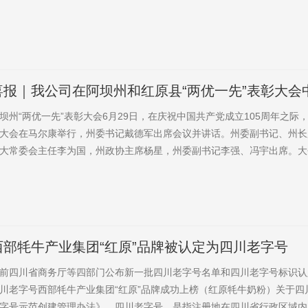
近期产能升级等方面的最新进展，对我司坚持“以科技强企”的发展模式及
了充分肯定。在随后的座谈交流会上，双方聚焦产业痛点与前沿技术展开
合最新学术成果，围绕草类植物遗传育种、草地生态环境保护及功能性乳品
喜报｜我公司在阿坝州和红原县“两优一先”表彰大会
誉
坝州“两优一先”表彰大会6月29日，在庆祝中国共产党成立105周年之际，
大会在马尔康举行，州委书记戴德军出席会议并讲话。州委副书记、州长
大常委会主任李为国，州政协主席杨星，州委副书记李强、冯宇出席。大
开帷幕。冯宇宣读《中共阿坝州委关于表彰优秀共产党员、优秀党务工作
决定》。在热烈的掌声中，戴德军、罗振华、李为国、杨星、李强、冯宇
，部分受表彰代表作了发言。西部牦牛产业集团党总支部书记彭措扎西获评“
西部牦牛产业集团“红原”品牌被认定为四川老字号
前四川省商务厅等四部门公布新一批四川老字号名单和四川老字号标识认
川老字号西部牦牛产业集团“红原”品牌成功上榜（红原牦牛奶粉）关于四
字号示范创建管理办法》，四川老字号，是指注册地在四川省行政区域内