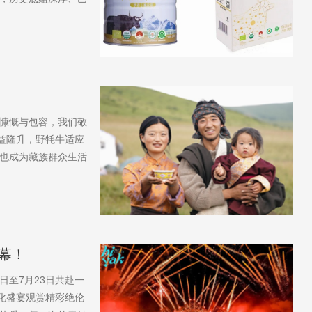
高效、社会广泛认同
、企业主营业务连续经
企业...
慷慨与包容，我们敬
益隆升，野牦牛适应
也成为藏族群众生活
缘、四川省西北部。
丰收节特别节目“川
幕！
日至7月23日共赴一
文化盛宴观赏精彩绝伦