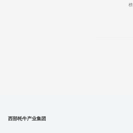
榜
凭
（
西部牦牛产业集团