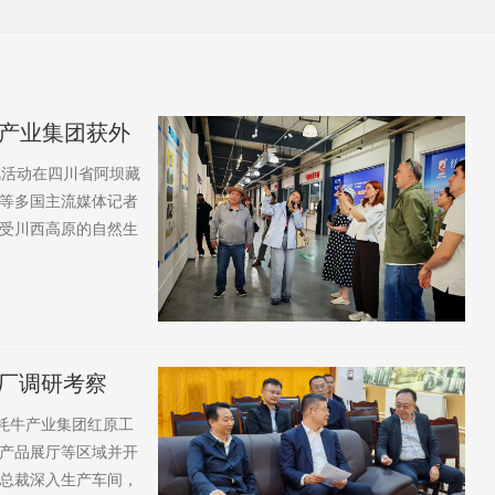
牛产业集团获外
风活动在四川省阿坝藏
等多国主流媒体记者
受川西高原的自然生
连天、风光旖旎，大
红原县安曲镇下哈拉
房...
厂调研考察
部牦牛产业集团红原工
产品展厅等区域并开
总裁深入生产车间，