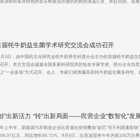
表演聆听各具特色的音乐释放澎湃激昂的热情涤荡心灵、奔赴自由、追逐
行，即刻出发新颖主题第六届雅克音乐季以“跟着音乐去旅行、骑着骏马
你、我和雅克在一起”为主题。以音乐之名，完成一次人与自然，人与生
集7月22日，音乐诗人李健，内地实力女歌手黄绮珊，将携手灰狼乐队，..
首届牦牛奶益生菌学术研究交流会成功召开
2月3日，由中国药文化研究会牦牛奶养生科普分会主办的首届牦牛奶益生
召开。本次交流会诚邀全国多家科研院所的知名专家学者、部分企业负责
上“一会多场”方式召开。会上，专家们就青藏高原牦牛奶益生菌多样性、
酵牦牛奶制品特性和功效等方面进行了深入交流。会议由中国药文化研究
科普分会会长毕文钢主持。甘肃农业大学副校长毕阳教授及梁琦教授，西
章堆教授、孙少国教授及其团队，陕西微生物研究所李利军研究员及其团队
“创”出新活力 “转”出新局面——民营企业“数智化”发
年上半年，新能源汽车制造企业比亚迪在疫情叠加“缺芯”等不利因素影响
506.07亿元，同比增长65.71%。9月5日，比亚迪迎来今年内第100万