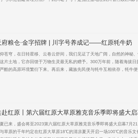
文化特色鲜明、工艺技术独特、设计制造精良、产品服务优质、营销渠道
品牌（字号、商标等）。四川老字号品牌创立时间应为40年（含）以上
20年（含）以上。拥有该品牌的企业，同步认定为四川老字号企业。品牌和
天府粮仓·金字招牌 | 川字号养成记——红原牦牛奶
仰苍穹，在日转星移、云卷云舒间，我们见证了天地广阔，自然的神秘、
这片土地，它亦回馈于万物生灵最无私的赠予。300万年前，随着海拔日
严酷的高原环境繁衍下来。再后来，藏族先民便与牦牛互相依存，牦牛便
必需品、力量的崇拜与文明的图腾。红原县，地处“世界屋脊”青藏高原东
里，是红军走过的大草原，也是麦洼牦牛的故乡。《天府粮仓.金字招牌》
号养成记”，今日一同前往红原，一尝红原牦牛奶的纯真滋味。 1️...
共赴红原丨第六届红原大草原雅克音乐季即将盛大启
夏已来，盛会将至2023第六届红原大草原雅克音乐季即将盛大启幕7月21
与草原的千年约定在红原大草原18℃的清凉夏天开启一场100℃的音乐