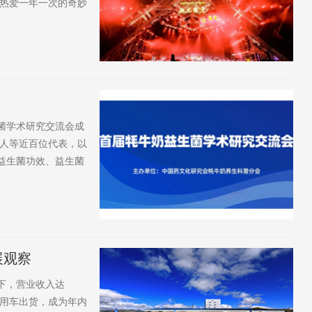
热爱一年一次的奇妙
看草原、川乐千年来
态的美丽邂逅。大咖
.
菌学术研究交流会成
人等近百位代表，以
益生菌功效、益生菌
会副会长、牦牛奶养
藏农牧学院副院长罗
，西北大...
展观察
下，营业收入达
台乘用车出货，成为年内