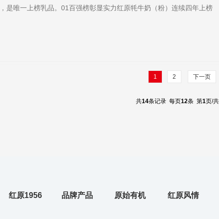
，是唯一上榜乳品。01百强榜彰显实力红原牦牛奶（粉）连续四年上榜
借自身过硬的品质，成为“2022年度中国品牌价值评价信息发布”唯一上
2019年度、2020年度、2...
1
2
下一页
共
14
条记录 每页
12
条 第
1
页/共
红原1956
品牌产品
原始有机
红原风情