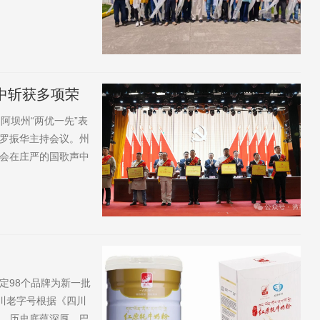
取得的阶段性成效给
深入研讨。专家团队
开发等...
中斩获多项荣
阿坝州“两优一先”表
罗振华主持会议。州
会在庄严的国歌声中
者和先进基层党组织
等向受表彰代表颁
阿...
定98个品牌为新一批
川老字号根据《四川
，历史底蕴深厚、巴