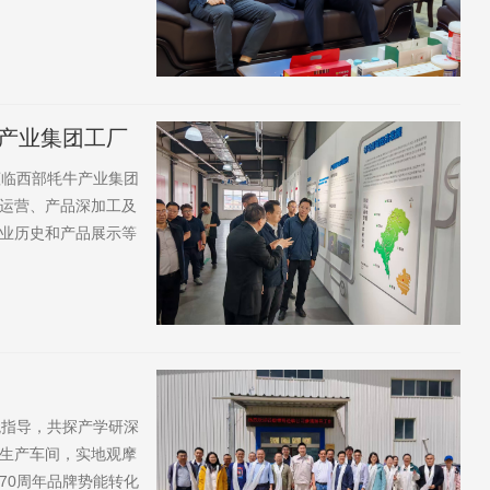
尝了企业研发的新产
借国家地理标志保护
.
产业集团工厂
莅临西部牦牛产业集团
运营、产品深加工及
业历史和产品展示等
设情况，并就企业补
牦牛产业、带动牧区
关牧区乡村...
观指导，共探产学研深
生产车间，实地观摩
70周年品牌势能转化