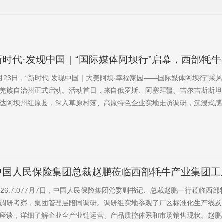
新时代·发现中国｜“国际媒体阿坝行”启幕，西部牦
媒记者一致好评
月23日，“新时代·发现中国｜大美阿坝·幸福家园——国际媒体阿坝行”采
羌族自治州正式启动。活动首日，来自俄罗斯、阿塞拜疆、吉尔吉斯斯坦
达阿坝州红原县，深入草原村落、高原特色企业实地走访调研，沉浸式感
之美、民族人文之韵，体验乡村振兴的蓬勃活力。盛夏时节，红原县碧草
寨旅游环线公路蜿蜒铺展于广袤草原之上，安曲镇下哈拉玛村坐落其间。
村（航拍图片）“近年来，下哈拉玛村持续丰富文旅业态，打造了游牧体验、
中国人民保险集团总裁赵鹏莅临西部牦牛产业集团工
026.7.077月7日，中国人民保险集团党委副书记、总裁赵鹏一行莅临西
调研考察，集团管理层陪同调研。调研组实地参观了厂区标准化生产线及
座谈，详细了解企业全产业链运营、产品质控体系和市场销售现状。赵鹏