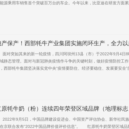
能源乘用车销售首个突破百万台的车企。今年以来，比亚迪在研发方面累计投
比增长46.63%。截至今年6月底，比亚迪全球累计申请专利达3.7万项、
有偶，记者采访发现，多家民营企业通过聚焦“数智化”实践，推动企业不
益持续增长。位于四川省阿坝州红原县的西部牦牛产...
稳产保产！西部牦牛产业集团实施闭环生产，全力以
的应急生产
对突如其来的新一轮疫情，四川阿坝州13县（市）于2022年9月4日8
域静态管理。面对与新冠肺炎疫情作斗争的关键时刻，做好疫情防控工作
，西部牦牛集团坚决落实党中央“疫情要防住、经济要稳住、发展要安全”
县政府的决策部署，自9月4日起按照红原县疫情防控要求启动闭环生产
期间生活必需品的应急生产需求。↑西部牦牛产业集团启动闭环生产 在红
红原牦牛奶（粉）连续四年荣登区域品牌（地理标志
022年9月5日，中国品牌建设促进会、中国资产评估协会、新华社民
在京联合发布“2022中国品牌价值评价信息”。 红原牦牛奶荣登区域